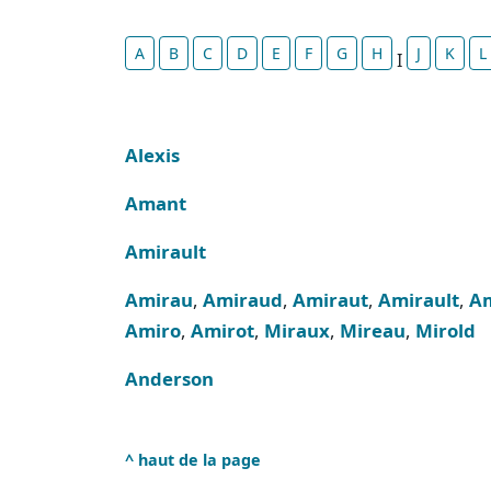
A
B
C
D
E
F
G
H
J
K
L
I
Alexis
Amant
Amirault
Amirau
,
Amiraud
,
Amiraut
,
Amirault
,
A
Amiro
,
Amirot
,
Miraux
,
Mireau
,
Mirold
Anderson
^ haut de la page