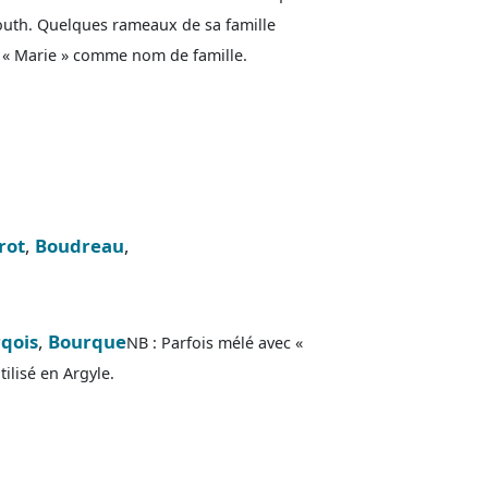
mouth. Quelques rameaux de sa famille
t « Marie » comme nom de famille.
rot
,
Boudreau
,
qois
,
Bourque
NB : Parfois mélé avec «
ilisé en Argyle.