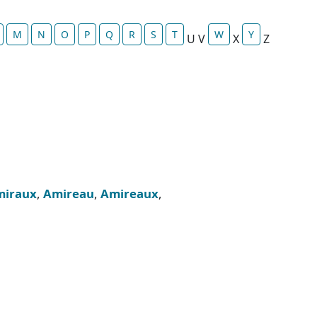
M
N
O
P
Q
R
S
T
W
Y
U V
X
Z
miraux
,
Amireau
,
Amireaux
,