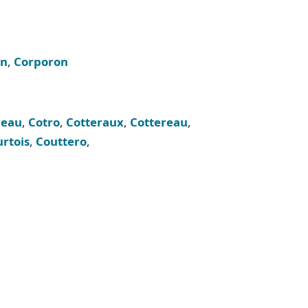
in
,
Corporon
reau
,
Cotro
,
Cotteraux
,
Cottereau
,
rtois
,
Couttero
,