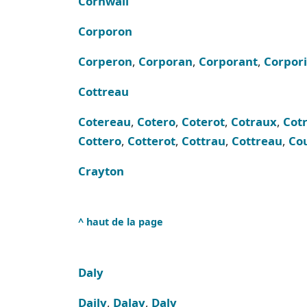
Cornwall
Corporon
Corperon
,
Corporan
,
Corporant
,
Corpor
Cottreau
Cotereau
,
Cotero
,
Coterot
,
Cotraux
,
Cot
Cottero
,
Cotterot
,
Cottrau
,
Cottreau
,
Cou
Crayton
^ haut de la page
Daly
Daily
,
Dalay
,
Daly