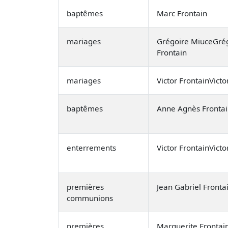
baptêmes
Marc Frontain
mariages
Grégoire MiuceGrég
Frontain
mariages
Victor FrontainVict
baptêmes
Anne Agnès Fronta
enterrements
Victor FrontainVicto
premières
Jean Gabriel Fronta
communions
premières
Marguerite Frontai