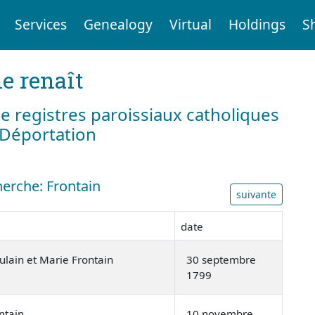
Services
Genealogy
Virtual
Holdings
S
e renaît
e registres paroissiaux catholiques
a Déportation
herche: Frontain
suivante
date
ulain et Marie Frontain
30 septembre
1799
ntain
10 novembre