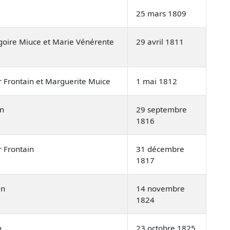
25 mars 1809
oire Miuce et Marie Vénérente
29 avril 1811
or Frontain et Marguerite Muice
1 mai 1812
in
29 septembre
1816
r Frontain
31 décembre
1817
in
14 novembre
1824
n
23 octobre 1825