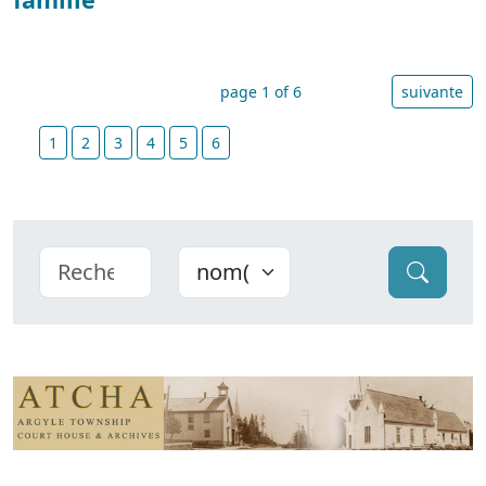
page 1 of 6
suivante
1
2
3
4
5
6