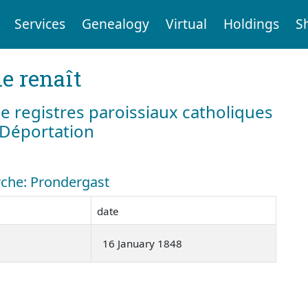
Services
Genealogy
Virtual
Holdings
S
e renaît
e registres paroissiaux catholiques
a Déportation
erche: Prondergast
date
16 January 1848