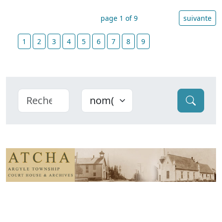
page 1 of 9
suivante
1
2
3
4
5
6
7
8
9