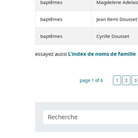
baptêmes
Magdelene Adelai
baptêmes
Jean Remi Dousset
baptêmes
Cyrille Dousset
essayez aussi
L'index de noms de famille
page 1 of 6
1
2
3