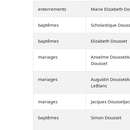
enterrements
Marie Elizabeth Do
baptêmes
Scholastique Douss
baptêmes
Elizabeth Dousset
mariages
Anselme DoussetAn
Dousset
mariages
Augustin DoussetA
LeBlanc
mariages
Jacques DoussetJa
baptêmes
Simon Dousset