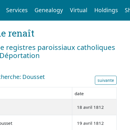
Services
Genealogy
Virtual
Holdings
S
e renaît
e registres paroissiaux catholiques
a Déportation
echerche: Dousset
suivante
date
18 avril 1812
ousset
19 avril 1812