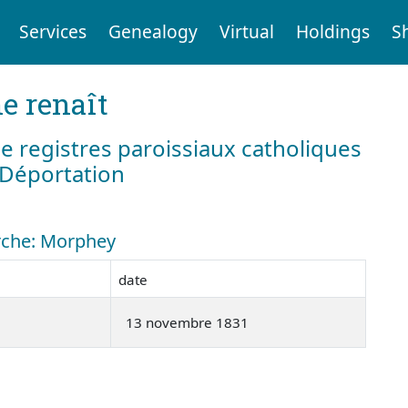
Services
Genealogy
Virtual
Holdings
S
e renaît
e registres paroissiaux catholiques
a Déportation
erche: Morphey
date
13 novembre 1831