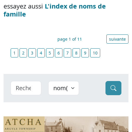
essayez aussi
L'index de noms de
famille
page 1 of 11
suivante
1
2
3
4
5
6
7
8
9
10