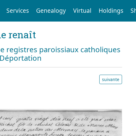
Services
Genealogy
Virtual
Holdings
S
e renaît
e registres paroissiaux catholiques
a Déportation
suivante