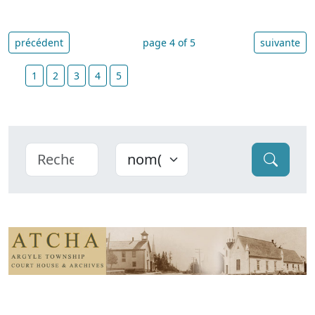
précédent
page 4 of 5
suivante
1
2
3
4
5