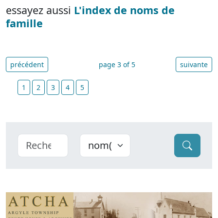
essayez aussi
L'index de noms de
famille
précédent
page 3 of 5
suivante
1
2
3
4
5