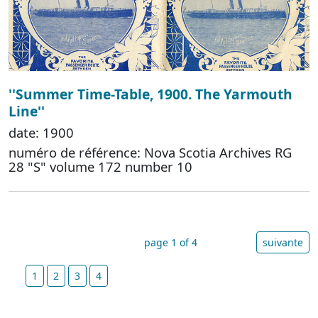
''Summer Time-Table, 1900. The Yarmouth
Line''
date: 1900
numéro de référence: Nova Scotia Archives RG
28 "S" volume 172 number 10
page 1 of 4
suivante
1
2
3
4