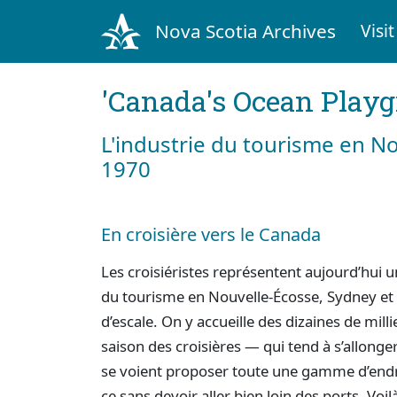
Nova Scotia Archives
Visit
'Canada's Ocean Play
L'industrie du tourisme en N
1970
En croisière vers le Canada
Les croisiéristes représentent aujourd’hui 
du tourisme en Nouvelle-Écosse, Sydney et H
d’escale. On y accueille des dizaines de milli
saison des croisières — qui tend à s’allonge
se voient proposer toute une gamme d’endroits
ce sans devoir aller bien loin des ports. Voi