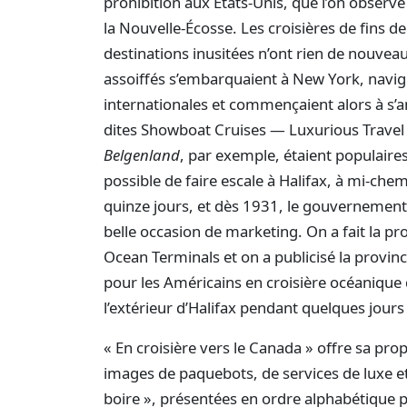
prohibition aux États-Unis, que l’on observe
la Nouvelle-Écosse. Les croisières de fins 
destinations inusitées n’ont rien de nouvea
assoiffés s’embarquaient à New York, navigu
internationales et commençaient alors à s’a
dites Showboat Cruises — Luxurious Trav
Belgenland
, par exemple, étaient populaires
possible de faire escale à Halifax, à mi-chem
quinze jours, et dès 1931, le gouvernement
belle occasion de marketing. On a fait la pro
Ocean Terminals et on a publicisé la provi
pour les Américains en croisière océanique 
l’extérieur d’Halifax pendant quelques jours
« En croisière vers le Canada » offre sa pro
images de paquebots, de services de luxe et
boire », présentées en ordre alphabétique