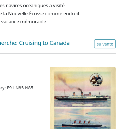
s navires océaniques a visité
n de la Nouvelle-Écosse comme endroit
 de vacance mémorable.
cherche: Cruising to Canada
suivante
ary: F91 N85 N85