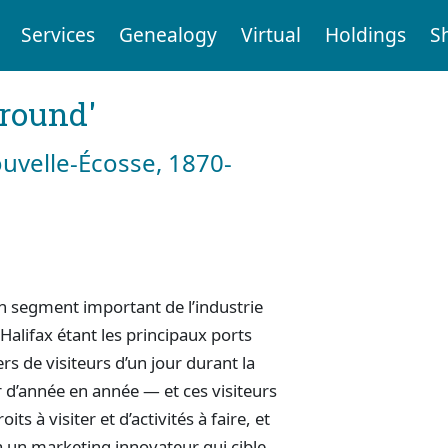
Services
Genealogy
Virtual
Holdings
S
ground'
ouvelle-Écosse, 1870-
un segment important de l’industrie
alifax étant les principaux ports
ers de visiteurs d’un jour durant la
r d’année en année — et ces visiteurs
 à visiter et d’activités à faire, et
là un marketing innovateur qui cible