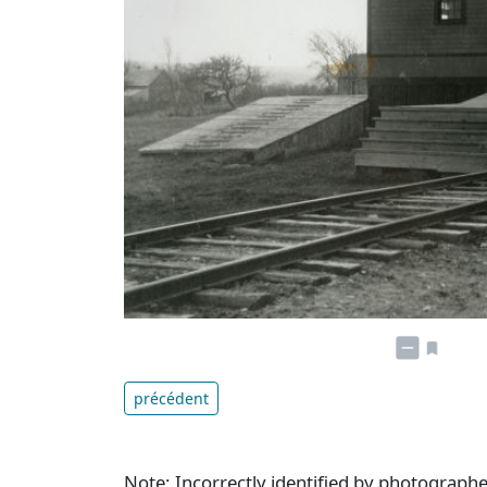
précédent
Note: Incorrectly identified by photographe