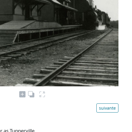
suivante
r as Tupperville.