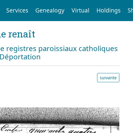
Services
Genealogy
Virtual
Holdings
S
e renaît
e registres paroissiaux catholiques
a Déportation
suivante