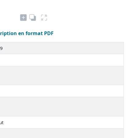
cription en format PDF
29
ut