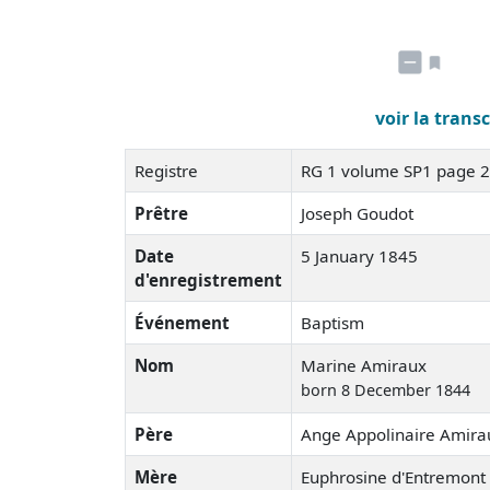
voir la trans
Registre
RG 1 volume SP1 page 
Prêtre
Joseph Goudot
Date
5 January 1845
d'enregistrement
Événement
Baptism
Nom
Marine Amiraux
born 8 December 1844
Père
Ange Appolinaire Amira
Mère
Euphrosine d'Entremont