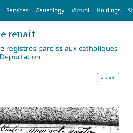
Services
Genealogy
Virtual
Holdings
S
e renaît
e registres paroissiaux catholiques
a Déportation
suivante