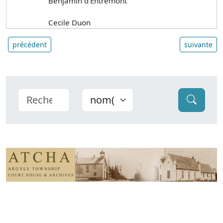
Benjamin d'Entremont
Cecile Duon
précédent
suivante