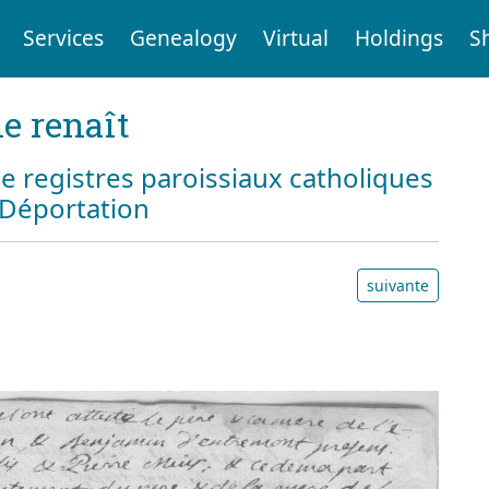
Services
Genealogy
Virtual
Holdings
S
e renaît
e registres paroissiaux catholiques
a Déportation
suivante