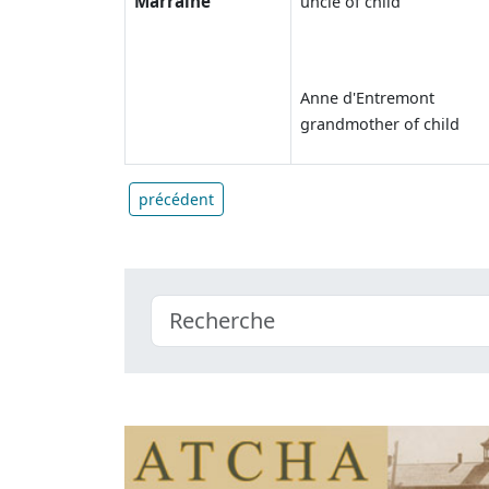
Marraine
uncle of child
Anne d'Entremont
grandmother of child
précédent