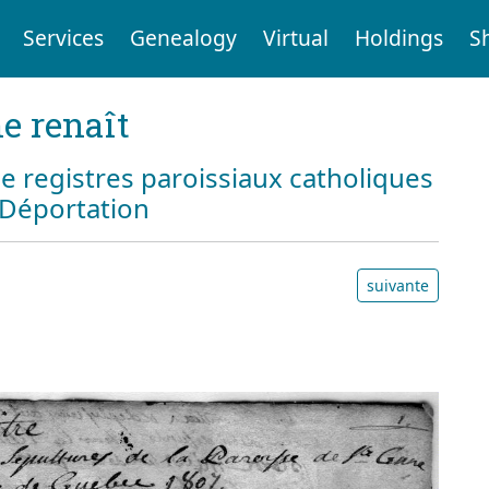
Services
Genealogy
Virtual
Holdings
S
e renaît
e registres paroissiaux catholiques
a Déportation
suivante