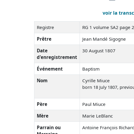
voir la trans
Registre
RG 1 volume SA2 page 
Prêtre
Jean Mandé Sigogne
Date
30 August 1807
d'enregistrement
Événement
Baptism
Nom
Cyrille Miuce
born 18 July 1807
, previo
Père
Paul Miuce
Mère
Marie LeBlanc
Parrain ou
Antoine François Richar
Marraine