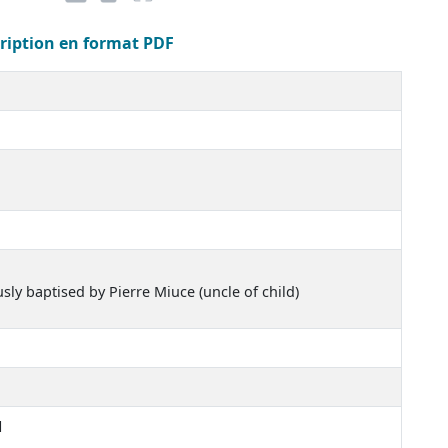
cription en format PDF
2
usly baptised by Pierre Miuce (uncle of child)
d