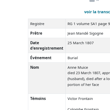
voir la trans
Registre
RG 1 volume SA1 page 
Prêtre
Jean Mandé Sigogne
Date
25 March 1807
d'enregistrement
Événement
Burial
Nom
Anne Muice
died 23 March 1807
, app
(husband), died after a l
portion of her face
Témoins
Victor Frontain
Colombe Frontain