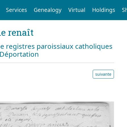
Services
Genealogy
Virtual
Holdings
S
e renaît
e registres paroissiaux catholiques
a Déportation
suivante