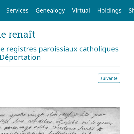
Services
Genealogy
Virtual
Holdings
S
e renaît
e registres paroissiaux catholiques
a Déportation
suivante