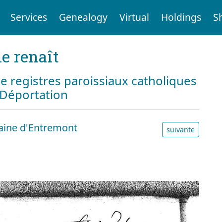
Services
Genealogy
Virtual
Holdings
S
e renaît
e registres paroissiaux catholiques
a Déportation
aine d'Entremont
suivante