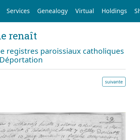
Services
Genealogy
Virtual
Holdings
S
e renaît
e registres paroissiaux catholiques
a Déportation
suivante