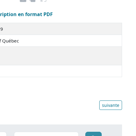
cription en format PDF
59
of Québec
suivante