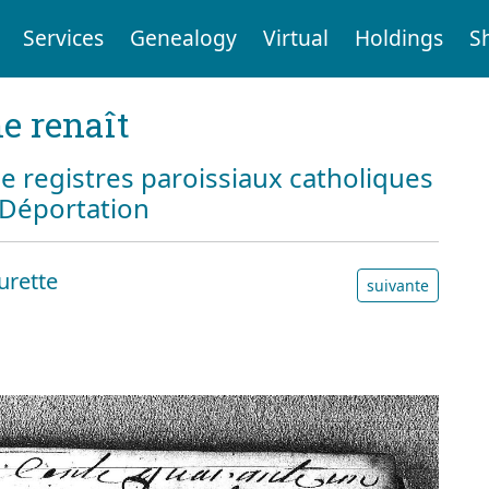
Services
Genealogy
Virtual
Holdings
S
e renaît
e registres paroissiaux catholiques
a Déportation
urette
suivante