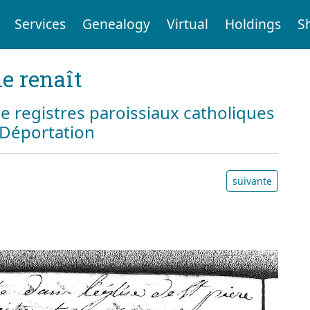
Services
Genealogy
Virtual
Holdings
S
e renaît
e registres paroissiaux catholiques
a Déportation
suivante