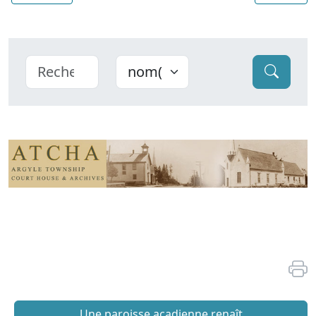
Une paroisse acadienne renaît