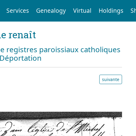
Services
Genealogy
Virtual
Holdings
S
e renaît
e registres paroissiaux catholiques
a Déportation
suivante