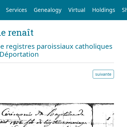
Services
Genealogy
Virtual
Holdings
S
e renaît
e registres paroissiaux catholiques
a Déportation
suivante