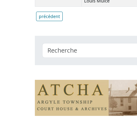
Louis Muice
précédent