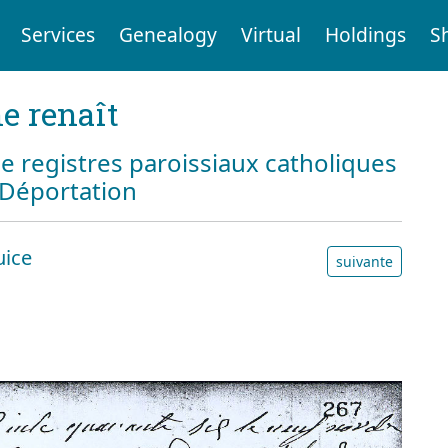
Services
Genealogy
Virtual
Holdings
S
e renaît
e registres paroissiaux catholiques
a Déportation
uice
suivante