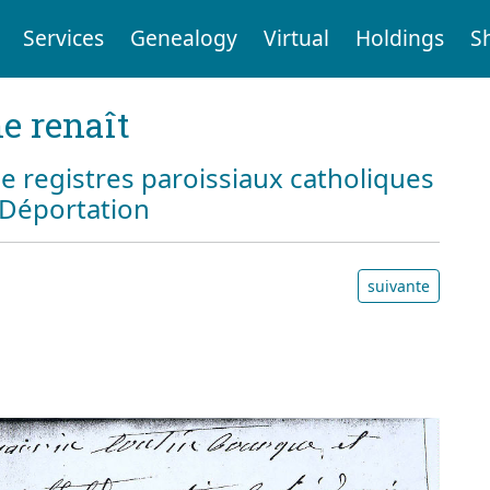
Services
Genealogy
Virtual
Holdings
S
e renaît
e registres paroissiaux catholiques
a Déportation
suivante