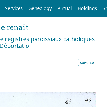
Services
Genealogy
Virtual
Holdings
S
e renaît
e registres paroissiaux catholiques
a Déportation
suivante