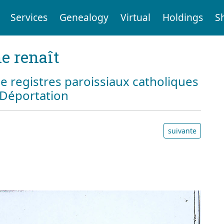
Services
Genealogy
Virtual
Holdings
S
e renaît
e registres paroissiaux catholiques
a Déportation
suivante