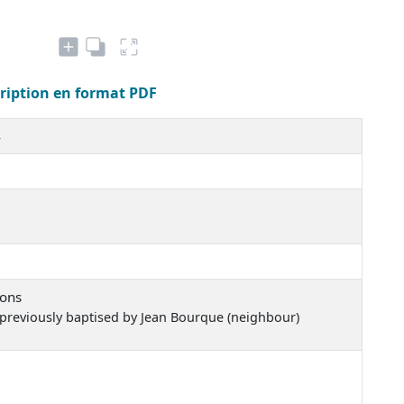
cription en format PDF
4
sons
 previously baptised by Jean Bourque (neighbour)