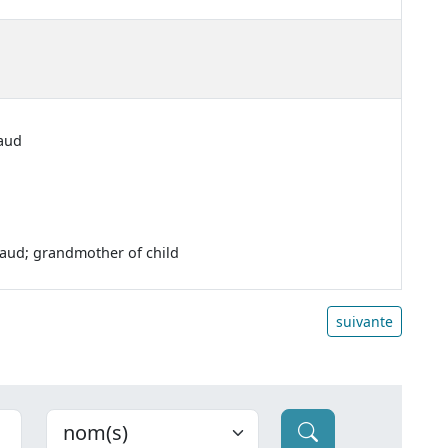
baud
baud; grandmother of child
suivante