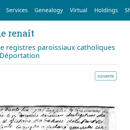
Services
Genealogy
Virtual
Holdings
S
e renaît
e registres paroissiaux catholiques
a Déportation
suivante