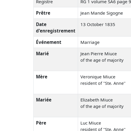
Registre
RG 1 volume SA6 page 
Prêtre
Jean Mande Sigogne
Date
13 October 1835
d'enregistrement
Événement
Marriage
Marié
Jean Pierre Miuce
of the age of majority
Mère
Veronique Miuce
resident of ''Ste. Anne''
Mariée
Elizabeth Miuce
of the age of majority
Père
Luc Miuce
resident of ''Ste. Anne''