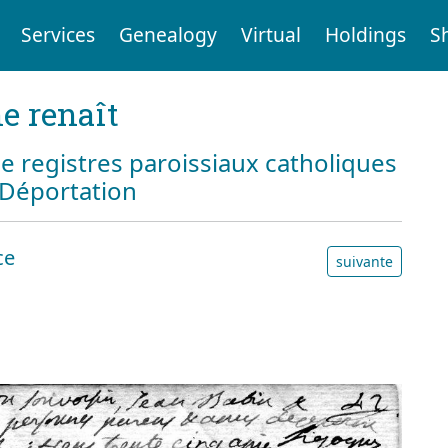
Services
Genealogy
Virtual
Holdings
S
e renaît
e registres paroissiaux catholiques
a Déportation
ce
suivante