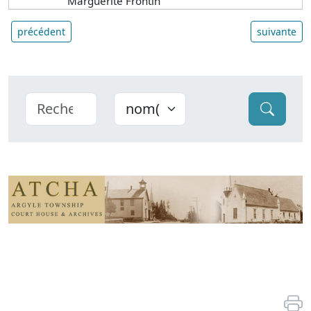
Marguerite Frontin
précédent
suivante