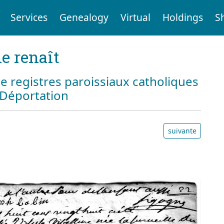
Services
Genealogy
Virtual
Holdings
S
e renaît
e registres paroissiaux catholiques
a Déportation
suivante