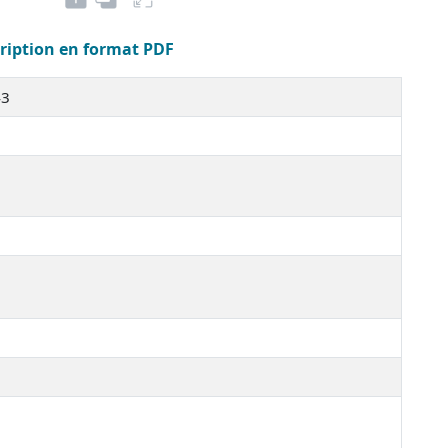
cription en format PDF
43
e