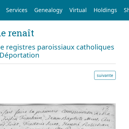
Services
Genealogy
Virtual
Holdings
S
e renaît
e registres paroissiaux catholiques
a Déportation
suivante