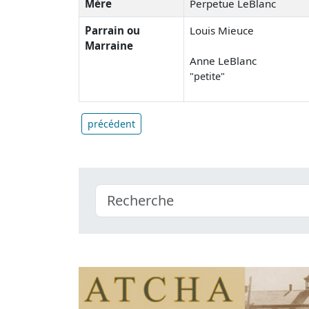
Mère
Perpetue LeBlanc
Parrain ou
Louis Mieuce
Marraine
Anne LeBlanc
"petite"
précédent