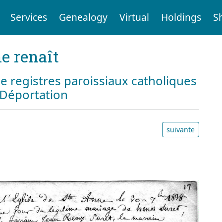
Services
Genealogy
Virtual
Holdings
S
e renaît
e registres paroissiaux catholiques
a Déportation
suivante