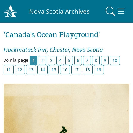
Nova Scotia Archives
'Canada's Ocean Playground'
Hackmatack Inn, Chester, Nova Scotia
voir la page
1
2
3
4
5
6
7
8
9
10
11
12
13
14
15
16
17
18
19