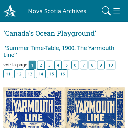
Nova Scotia Archives
'Canada's Ocean Playground'
''Summer Time-Table, 1900. The Yarmouth
Line''
voir la page
1
2
3
4
5
6
7
8
9
10
11
12
13
14
15
16