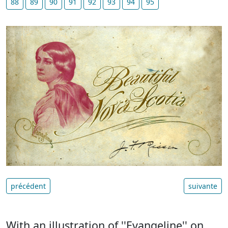
88
89
90
91
92
93
94
95
précédent
suivante
With an illustration of ''Evangeline'' on