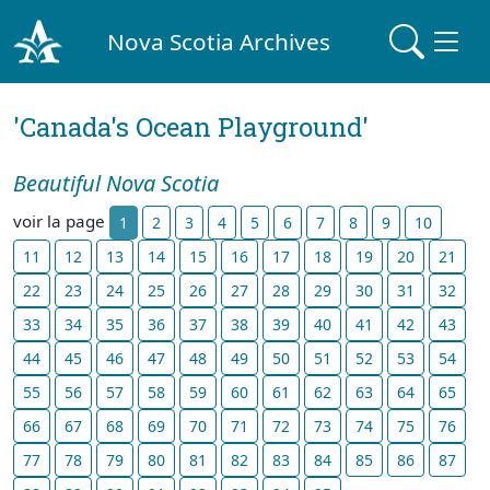
Nova Scotia Archives
'Canada's Ocean Playground'
Beautiful Nova Scotia
voir la page
1
2
3
4
5
6
7
8
9
10
11
12
13
14
15
16
17
18
19
20
21
22
23
24
25
26
27
28
29
30
31
32
33
34
35
36
37
38
39
40
41
42
43
44
45
46
47
48
49
50
51
52
53
54
55
56
57
58
59
60
61
62
63
64
65
66
67
68
69
70
71
72
73
74
75
76
77
78
79
80
81
82
83
84
85
86
87