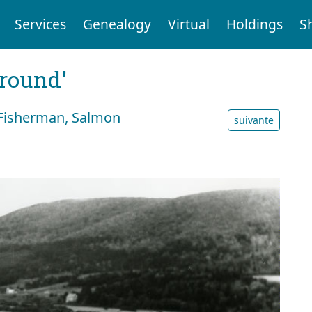
Services
Genealogy
Virtual
Holdings
S
ground'
s Fisherman, Salmon
suivante