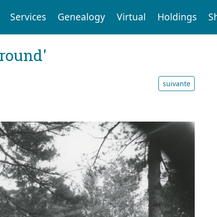
Services
Genealogy
Virtual
Holdings
S
ground'
suivante