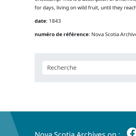
for days, living on wild fruit, until they rea
date
: 1843
numéro de référence
: Nova Scotia Archi
Nova Scotia Archives on :