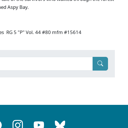
ched Aspy Bay.
ves RG 5 "P" Vol. 44 #80 mfm #15614