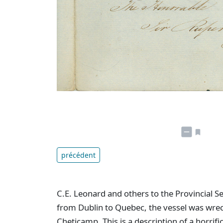
précédent
C.E. Leonard and others to the Provincial 
from Dublin to Quebec, the vessel was wre
Cheticamp. This is a description of a horrif