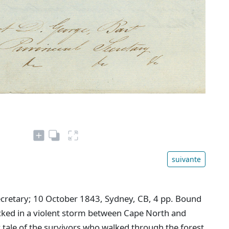
suivante
Secretary; 10 October 1843, Sydney, CB, 4 pp. Bound
cked in a violent storm between Cape North and
ic tale of the survivors who walked through the forest