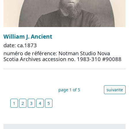
William J. Ancient
date: ca.1873
numéro de référence: Notman Studio Nova
Scotia Archives accession no. 1983-310 #90088
page 1 of 5
suivante
1
2
3
4
5