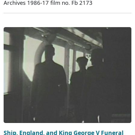
Archives 1986-17 film no. Fb 2173
Ship, England, and King George V Funeral