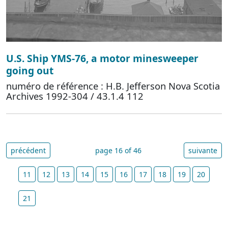
U.S. Ship YMS-76, a motor minesweeper
going out
numéro de référence : H.B. Jefferson Nova Scotia
Archives 1992-304 / 43.1.4 112
précédent
page 16 of 46
suivante
11
12
13
14
15
16
17
18
19
20
21