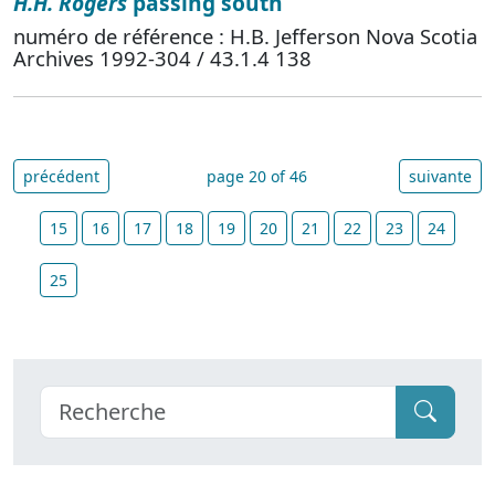
H.H. Rogers
passing south
numéro de référence : H.B. Jefferson Nova Scotia
Archives 1992-304 / 43.1.4 138
précédent
page 20 of 46
suivante
15
16
17
18
19
20
21
22
23
24
25