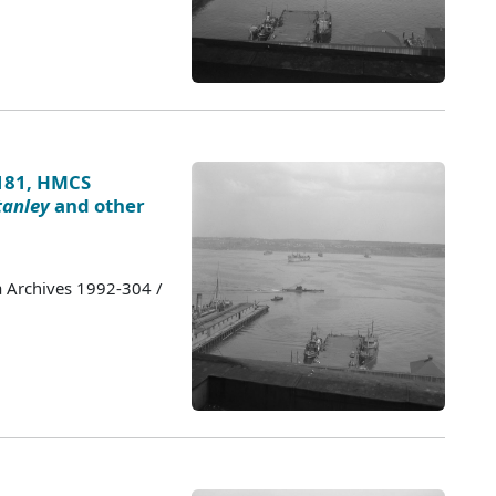
-181, HMCS
tanley
and other
a Archives 1992-304 /