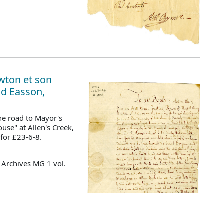
wton et son
id Easson,
he road to Mayor's
use" at Allen's Creek,
 for £23-6-8.
 Archives MG 1 vol.