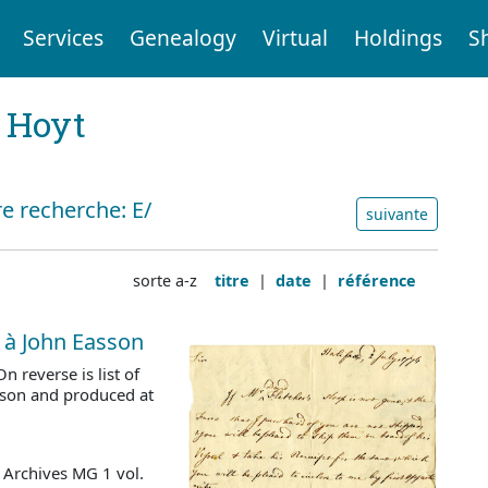
Services
Genealogy
Virtual
Holdings
S
t Hoyt
e recherche: E/
suivante
sorte a-z
titre
|
date
|
référence
, à John Easson
n reverse is list of
asson and produced at
 Archives MG 1 vol.